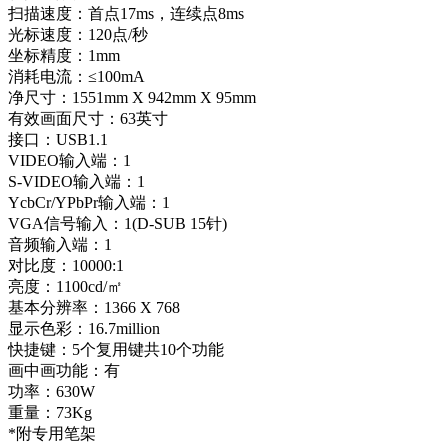
扫描速度：首点17ms，连续点8ms
光标速度：120点/秒
坐标精度：1mm
消耗电流：≤100mA
净尺寸：1551mm X 942mm X 95mm
有效画面尺寸：63英寸
接口：USB1.1
VIDEO输入端：1
S-VIDEO输入端：1
YcbCr/YPbPr输入端：1
VGA信号输入：1(D-SUB 15针)
音频输入端：1
对比度：10000:1
亮度：1100cd/㎡
基本分辨率：1366 X 768
显示色彩：16.7million
快捷键：5个复用键共10个功能
画中画功能：有
功率：630W
重量：73Kg
*附专用笔架