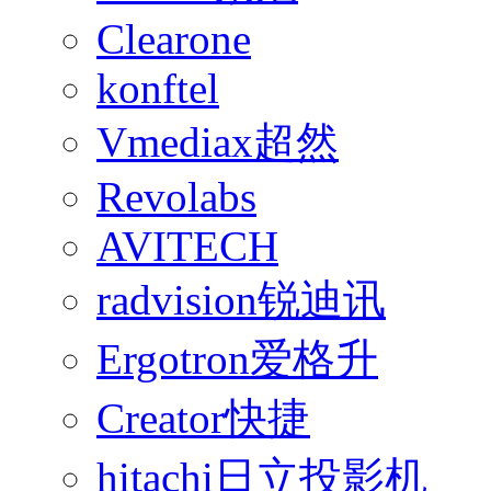
Clearone
konftel
Vmediax超然
Revolabs
AVITECH
radvision锐迪讯
Ergotron爱格升
Creator快捷
hitachi日立投影机