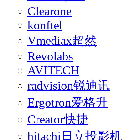
Clearone
konftel
Vmediax超然
Revolabs
AVITECH
radvision锐迪讯
Ergotron爱格升
Creator快捷
hitachi日立投影机