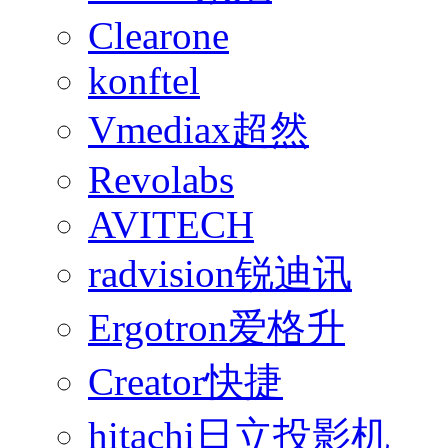
Clearone
konftel
Vmediax超然
Revolabs
AVITECH
radvision锐迪讯
Ergotron爱格升
Creator快捷
hitachi日立投影机