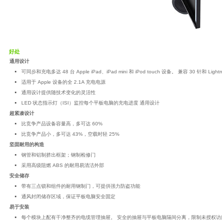
好处
通用设计
可同步和充电多达 48 台 Apple iPad、iPad mini 和 iPod touch 设备。 兼容 30 针和 Ligh
适用于 Apple 设备的全 2.1A 充电电源
通用设计提供随技术变化的灵活性
LED 状态指示灯（ISI）监控每个平板电脑的充电进度 通用设计
超紧凑设计
比竞争产品设备容量高，多可达 60%
比竞争产品小，多可达 43%，空载时轻 25%
坚固耐用的构造
钢管和铝制挤出框架；钢制检修门
采用高级阻燃 ABS 的耐用易清洁外部
安全储存
带有三点锁和组件的耐用钢制门，可提供强力防盗功能
通风封闭储存区域，保证平板电脑安全固定
易于安装
每个模块上配有干净整齐的电缆管理抽屉。 安全的抽屉与平板电脑隔间分离，限制未授权访