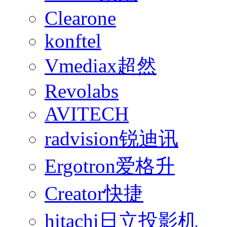
Clearone
konftel
Vmediax超然
Revolabs
AVITECH
radvision锐迪讯
Ergotron爱格升
Creator快捷
hitachi日立投影机