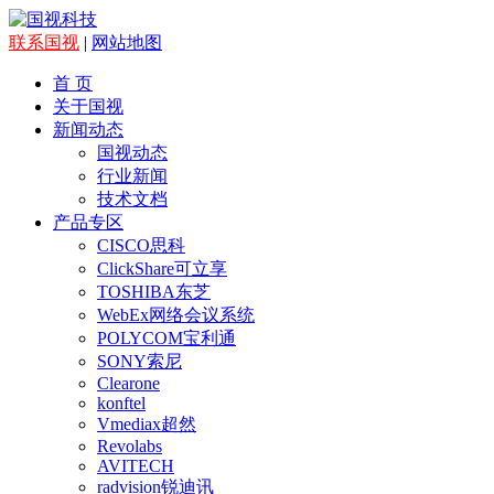
联系国视
|
网站地图
首 页
关于国视
新闻动态
国视动态
行业新闻
技术文档
产品专区
CISCO思科
ClickShare可立享
TOSHIBA东芝
WebEx网络会议系统
POLYCOM宝利通
SONY索尼
Clearone
konftel
Vmediax超然
Revolabs
AVITECH
radvision锐迪讯