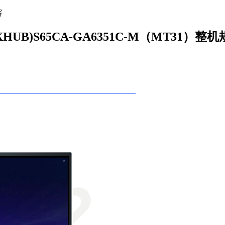
容
XHUB)S65CA-GA6351C-M（MT31）整