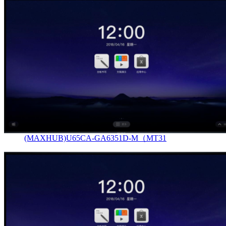
(MAXHUB)U65CA-GA6351D-M（MT31