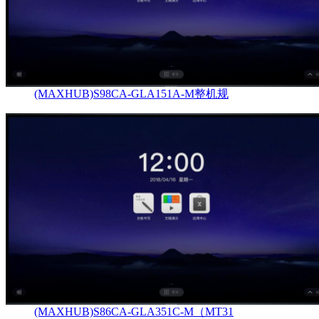
(MAXHUB)S98CA-GLA151A-M整机规
(MAXHUB)S86CA-GLA351C-M（MT31